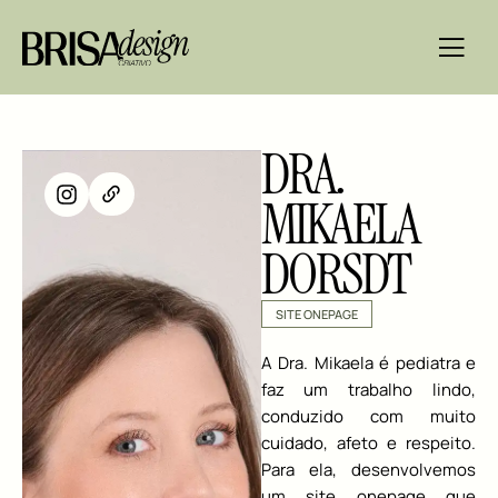
DRA.
MIKAELA
DORSDT
SITE ONEPAGE
A Dra. Mikaela é pediatra e
faz um trabalho lindo,
conduzido com muito
cuidado, afeto e respeito.
Para ela, desenvolvemos
um site onepage que